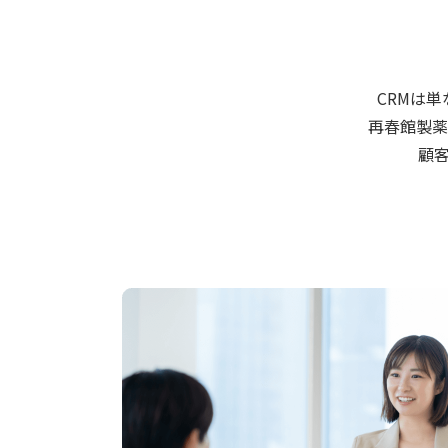
CRMは
再春館製薬
顧